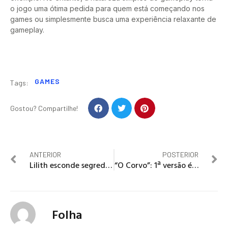
o jogo uma ótima pedida para quem está começando nos
games ou simplesmente busca uma experiência relaxante de
gameplay.
GAMES
Tags:
Gostou? Compartilhe!
ANTERIOR
POSTERIOR
Lilith esconde segredo inesperado em “Renascer”; saiba qual é
“O Corvo”: 1ª versão é marcada por acidente em set e morte de ator; relembre
Folha