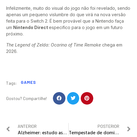
Infelizmente, muito do visual do jogo não foi revelado, sendo
apenas um pequeno vislumbre do que virá na nova versão
feita para o Switch 2. É bem provável que a Nintendo faça
um
Nintendo Direct
especifico para o jogo em um futuro
próximo.
The Legend of Zelda: Ocarina of Time Remake
chega em
2026.
GAMES
Tags:
Gostou? Compartilhe!
ANTERIOR
POSTERIOR
Alzheimer: estudo associa suplemento à evolução mais rápida da doença
Tempestade de domingo quebra recorde de 38 anos e se torna a mais forte registrada em Goiânia desde 1988