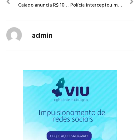
Caiado anuncia R$ 100 milhões em ajuda de custo para servidores da educação
Polícia interceptou milicianos em rota de fuga usada por 3 anos pelo grupo; 12 foram mortos
admin