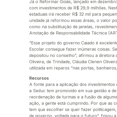
Já o Reformar Goiás, lançado em dezembro
com investimentos de R$ 29,9 milhões. Nes
estaduais irá receber R$ 32 mil para peque
unidade já reformou essas áreas, o valor po
como na substituição de janelas, revestime
Anotação de Responsabilidade Técnica (ART
“Esse projeto do governo Caiado é excelent
Escolar consegue fazer inúmeras coisas. S
depositou no conselho”, afirmou a diretora
Oliveira, de Trindade, Cláudia Clenen Olivei
utilizada em reparos “nas portas, banheiros, 
Recursos
A fonte para a aplicação dos investimentos
a Seduc tem promovido em sua gestão e de a
reordenação de turmas e a fusão de alguma
ação, a gente está cumprindo. Por que as c
tem que escolher se quer fazer politicagem,
de governo, voltada para o futuro”, frisou a 