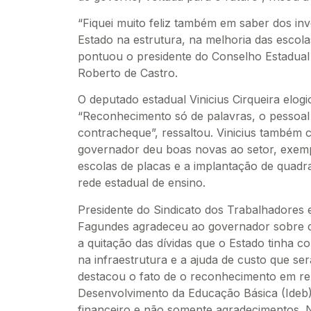
“Fiquei muito feliz também em saber dos in
Estado na estrutura, na melhoria das escolas
pontuou o presidente do Conselho Estadual
Roberto de Castro.
O deputado estadual Vinicius Cirqueira elogi
“Reconhecimento só de palavras, o pessoal
contracheque”, ressaltou. Vinicius também 
governador deu boas novas ao setor, exemp
escolas de placas e a implantação de quadr
rede estadual de ensino.
Presidente do Sindicato dos Trabalhadores 
Fagundes agradeceu ao governador sobre d
a quitação das dívidas que o Estado tinha c
na infraestrutura e a ajuda de custo que 
destacou o fato de o reconhecimento em rel
Desenvolvimento da Educação Básica (Ideb) 
financeiro e não somente agradecimentos. N