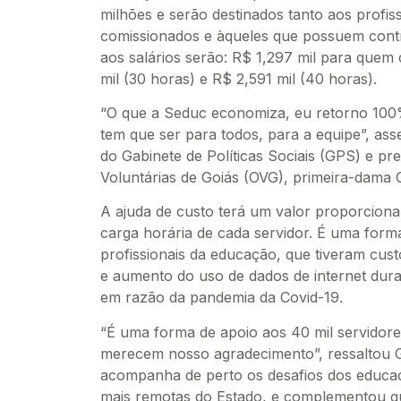
milhões e serão destinados tanto aos profi
comissionados e àqueles que possuem contr
aos salários serão: R$ 1,297 mil para quem
mil (30 horas) e R$ 2,591 mil (40 horas).
“O que a Seduc economiza, eu retorno 100
tem que ser para todos, para a equipe”, as
do Gabinete de Políticas Sociais (GPS) e p
Voluntárias de Goiás (OVG), primeira-dama 
A ajuda de custo terá um valor proporcion
carga horária de cada servidor. É uma form
profissionais da educação, que tiveram cus
e aumento do uso de dados de internet dura
em razão da pandemia da Covid-19.
“É uma forma de apoio aos 40 mil servidor
merecem nosso agradecimento”, ressaltou G
acompanha de perto os desafios dos educa
mais remotas do Estado, e complementou que