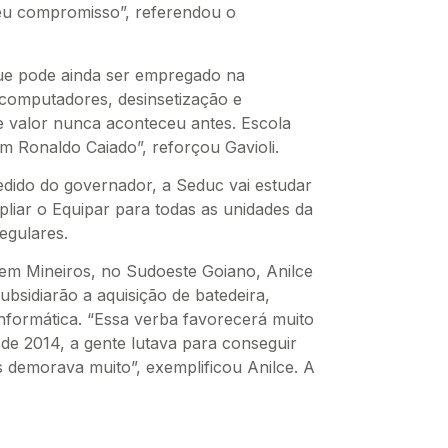
eu compromisso”, referendou o
que pode ainda ser empregado na
computadores, desinsetização e
se valor nunca aconteceu antes. Escola
om Ronaldo Caiado”, reforçou Gavioli.
edido do governador, a Seduc vai estudar
pliar o Equipar para todas as unidades da
egulares.
o em Mineiros, no Sudoeste Goiano, Anilce
bsidiarão a aquisição de batedeira,
nformática. “Essa verba favorecerá muito
de 2014, a gente lutava para conseguir
as demorava muito”, exemplificou Anilce. A