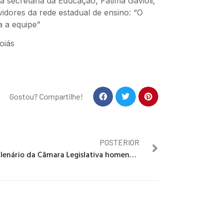
a secretária da Educação, Fátima Gavioli,
idores da rede estadual de ensino: “O
a a equipe”
oiás
Gostou? Compartilhe!
POSTERIOR
Plenário da Câmara Legislativa homenageia professores do DF