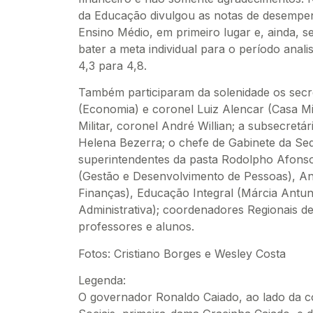
da Educação divulgou as notas de desempe
Ensino Médio, em primeiro lugar e, ainda, s
bater a meta individual para o período anal
4,3 para 4,8.
Também participaram da solenidade os secre
(Economia) e coronel Luiz Alencar (Casa Mil
Militar, coronel André Willian; a subsecretá
Helena Bezerra; o chefe de Gabinete da Se
superintendentes da pasta Rodolpho Afonso 
(Gestão e Desenvolvimento de Pessoas), An
Finanças), Educação Integral (Márcia Antu
Administrativa); coordenadores Regionais de
professores e alunos.
Fotos: Cristiano Borges e Wesley Costa
Legenda:
O governador Ronaldo Caiado, ao lado da c