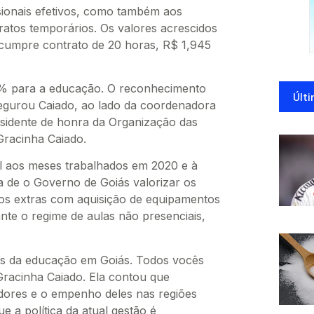
ssionais efetivos, como também aos
atos temporários. Os valores acrescidos
 cumpre contrato de 20 horas, R$ 1,945
% para a educação. O reconhecimento
Últi
segurou Caiado, ao lado da coordenadora
residente de honra da Organização das
Gracinha Caiado.
al aos meses trabalhados em 2020 e à
a de o Governo de Goiás valorizar os
tos extras com aquisição de equipamentos
nte o regime de aulas não presenciais,
es da educação em Goiás. Todos vocês
racinha Caiado. Ela contou que
dores e o empenho deles nas regiões
 a política da atual gestão é