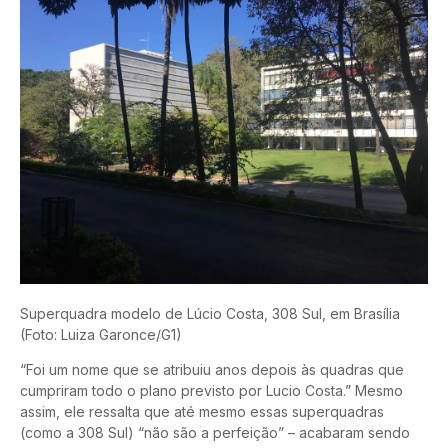
Superquadra modelo de Lúcio Costa, 308 Sul, em Brasília
(Foto: Luiza Garonce/G1)
“Foi um nome que se atribuiu anos depois às quadras que
cumpriram todo o plano previsto por Lucio Costa.” Mesmo
assim, ele ressalta que até mesmo essas superquadras
(como a 308 Sul) “não são a perfeição” – acabaram sendo