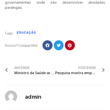
governamentais onde irão desenvolver atividades
paralegais.
EDUCAÇÃO
Tags:
Gostou? Compartilhe!
ANTERIOR
POSTERIOR
Ministro da Saúde se diz animado com projeto que muda regras dos planos de saúde
Pesquisa mostra empate técnico no segundo turno presidencial do Chile
admin