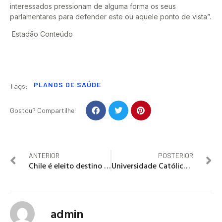
interessados pressionam de alguma forma os seus
parlamentares para defender este ou aquele ponto de vista”.
Estadão Conteúdo
PLANOS DE SAÚDE
Tags:
Gostou? Compartilhe!
ANTERIOR
POSTERIOR
Chile é eleito destino imperdível em 2018 pelo guia de viagens Lonely Planet
Universidade Católica de Brasília oferece nove novos cursos no vestibular 2018
admin