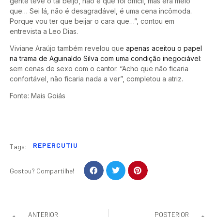
gente teve o tal beijo, não é que foi difícil, mas era meio
que… Sei lá, não é desagradável, é uma cena incômoda.
Porque vou ter que beijar o cara que…”, contou em
entrevista a Leo Dias.
Viviane Araújo também revelou que
apenas aceitou o papel
na trama de Aguinaldo Silva com uma condição inegociável
:
sem cenas de sexo com o cantor. “Acho que não ficaria
confortável, não ficaria nada a ver”, completou a atriz.
Fonte: Mais Goiás
REPERCUTIU
Tags:
Gostou? Compartilhe!
ANTERIOR
POSTERIOR