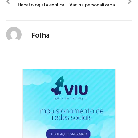
Hepatologista explica como o álcool da cerveja prejudica o fígado
Vacina personalizada mostra efeito promissor contra tumor cerebral
Folha