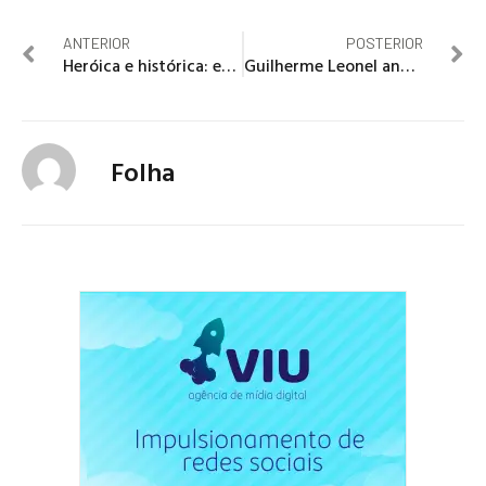
ANTERIOR
POSTERIOR
Heróica e histórica: equipe médica separa gêmeas siamesas após 19 horas de cirurgia em Goiânia
Guilherme Leonel anuncia fim do casamento com Carol Nakamura: “Ingratidão”
Folha