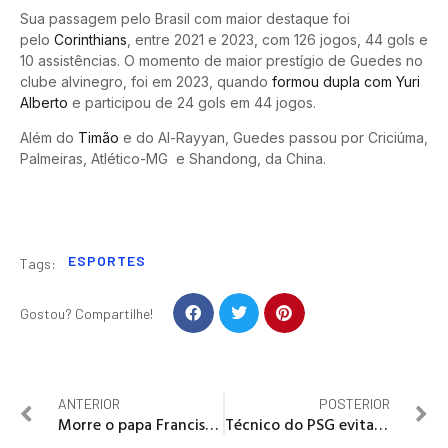
Sua passagem pelo Brasil com maior destaque foi
pelo
Corinthians
, entre 2021 e 2023, com 126 jogos, 44 gols e
10 assistências. O momento de maior prestígio de Guedes no
clube alvinegro, foi em 2023, quando
formou dupla com Yuri
Alberto
e participou de 24 gols em 44 jogos.
Além do
Timão
e do Al-Rayyan, Guedes passou por Criciúma,
Palmeiras, Atlético-MG e Shandong, da China.
ESPORTES
Tags:
Gostou? Compartilhe!
ANTERIOR
POSTERIOR
Morre o papa Francisco, aos 88 anos
Técnico do PSG evita falar em favoritismo contra o Aston Villa