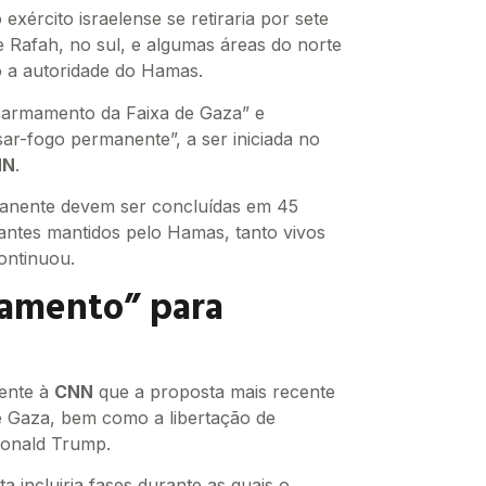
xército israelense se retiraria por sete
de Rafah, no sul, e algumas áreas do norte
o a autoridade do Hamas.
esarmamento da Faixa de Gaza” e
r-fogo permanente”, a ser iniciada no
NN
.
anente devem ser concluídas em 45
stantes mantidos pelo Hamas, tanto vivos
ontinuou.
damento” para
mente à
CNN
que a proposta mais recente
 de Gaza, bem como a libertação de
Donald Trump.
 incluiria fases durante as quais o