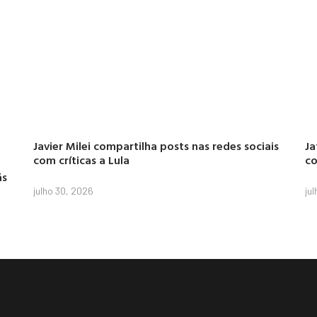
Javier Milei compartilha posts nas redes sociais
Ja
com críticas a Lula
co
ás
julho 30, 2026
ju