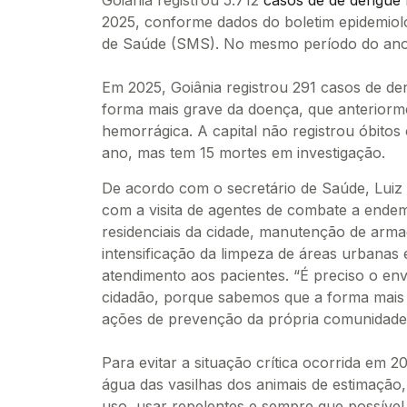
Goiânia registrou 5.712
casos de de dengue
2025, conforme dados do boletim epidemioló
de Saúde (SMS). No mesmo período do ano 
Em 2025, Goiânia registrou 291 casos de de
forma mais grave da doença, que anterior
hemorrágica. A capital não registrou óbito
ano, mas tem 15 mortes em investigação.
De acordo com o secretário de Saúde, Luiz Pe
com a visita de agentes de combate a ende
residenciais da cidade, manutenção de arma
intensificação da limpeza de áreas urbanas
atendimento aos pacientes. “É preciso o en
cidadão, porque sabemos que a forma mais 
ações de prevenção da própria comunidade”,
Para evitar a situação crítica ocorrida em 2
água das vasilhas dos animais de estimação
uso, usar repelentes e sempre que possível u