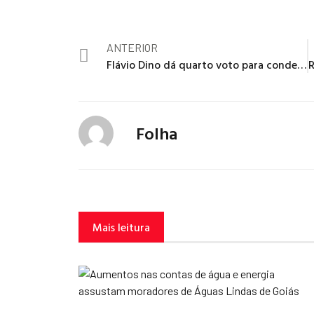
ANTERIOR
Flávio Dino dá quarto voto para condenar Carla Zambelli por perseguição armada
Folha
Mais leitura