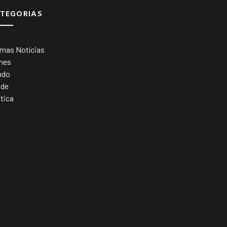
TEGORIAS
imas Notícias
mes
ndo
úde
ítica