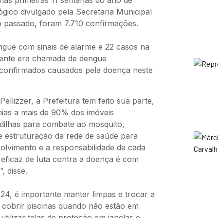
nas primeiras 11 semanas do ano de
gico divulgado pela Secretaria Municipal
passado, foram 7.710 confirmações.
ngue com sinais de alarme e 22 casos na
mente era chamada de dengue
s confirmados causados pela doença neste
llizzer, a Prefeitura tem feito sua parte,
mias a mais de 90% dos imóveis
dilhas para combate ao mosquito,
 e estruturação da rede de saúde para
volvimento e a responsabilidade de cada
eficaz de luta contra a doença é com
 disse.
024, é importante manter limpas e trocar a
, cobrir piscinas quando não estão em
tilizar telas de proteção em janelas e