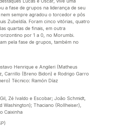
destaques Lucas e Oscar, vive uma
u a fase de grupos na liderança de seu
 nem sempre agradou o torcedor e pôs
is Zubeldía. Foram cinco vitórias, quatro
as quartas de finais, em outra
orizontino por 1 a 0, no Morumbi.
ram pela fase de grupos, também no
stavo Henrique e Angileri (Matheus
z, Carrillo (Breno Bidon) e Rodrigo Garro
mero) Técnico: Ramón Díaz
il, Zé Ivaldo e Escobar; João Schmidt,
d Washington); Thaciano (Rollheiser),
o Caixinha
SP)