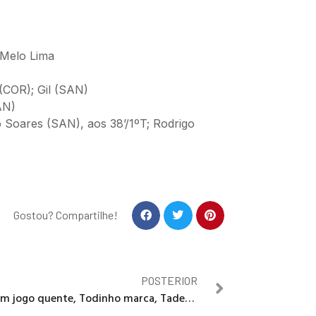
 Melo Lima
(COR); Gil (SAN)
AN)
ho Soares (SAN), aos 38’/1ºT; Rodrigo
Gostou? Compartilhe!
POSTERIOR
Em jogo quente, Todinho marca, Tadeu perde pênalti e Vila Nova derrota o Goiás na Serrinha