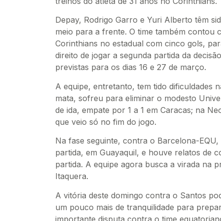
treinos do atleta de 31 anos no Corinthians.
Depay, Rodrigo Garro e Yuri Alberto têm sid
meio para a frente. O time também contou c
Corinthians no estadual com cinco gols, pa
direito de jogar a segunda partida da decisã
previstas para os dias 16 e 27 de março.
A equipe, entretanto, tem tido dificuldades 
mata, sofreu para eliminar o modesto Univer
de ida, empate por 1 a 1 em Caracas; na Neo
que veio só no fim do jogo.
Na fase seguinte, contra o Barcelona-EQU, 
partida, em Guayaquil, e houve relatos de c
partida. A equipe agora busca a virada na p
Itaquera.
A vitória deste domingo contra o Santos po
um pouco mais de tranquilidade para prepar
importante disputa contra o time equatoria