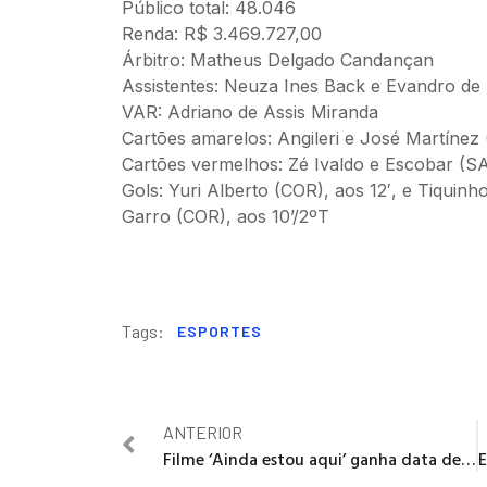
Público total: 48.046
Renda: R$ 3.469.727,00
Árbitro: Matheus Delgado Candançan
Assistentes: Neuza Ines Back e Evandro de
VAR: Adriano de Assis Miranda
Cartões amarelos: Angileri e José Martínez 
Cartões vermelhos: Zé Ivaldo e Escobar (S
Gols: Yuri Alberto (COR), aos 12′, e Tiquin
Garro (COR), aos 10’/2ºT
Tags:
ESPORTES
ANTERIOR
Filme ‘Ainda estou aqui’ ganha data de estreia no Globoplay; saiba qual