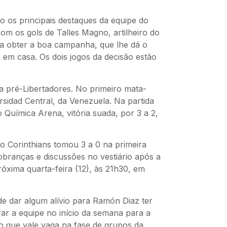
o os principais destaques da equipe do
om os gols de Talles Magno, artilheiro do
ra obter a boa campanha, que lhe dá o
o em casa. Os dois jogos da decisão estão
na pré-Libertadores. No primeiro mata-
sidad Central, da Venezuela. Na partida
 Química Arena, vitória suada, por 3 a 2,
o Corinthians tomou 3 a 0 na primeira
obranças e discussões no vestiário após a
róxima quarta-feira (12), às 21h30, em
de dar algum alívio para Ramón Diaz ter
ar a equipe no início da semana para a
no que vale vaga na fase de grupos da