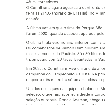
48 mil torcedores.
O Corinthians agora aguarda o confronto e
feira às 21h35 (horário de Brasília), no All
decisão.
A última vez em que o time do Parque São J
foi em 2020, quando acabou superado pelo 
O último título veio no ano anterior, com vi
Os comandados de Ramón Díaz buscam ampl
maior vencedor do Paulista. São 30 títulos 
tricampeão, com 26 taças levantadas, e Sã
Em 2025, o Corinthians vive um ano de alto
campanha do Campeonato Paulista. Na prime
empatou três e perdeu só uma –o clássico p
Um dos destaques da equipe, o holandês M
seleção, o que não acontecia desde a Eur
seleção europeia, Ronald Koeman, chegou a