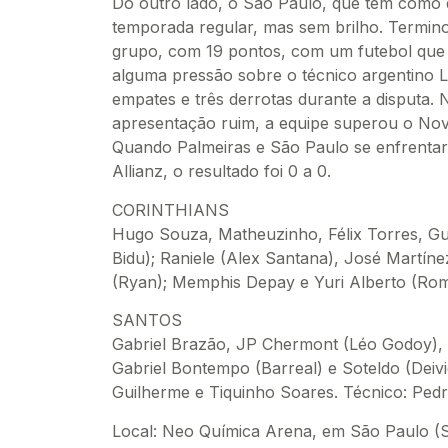
Do outro lado, o São Paulo, que tem como 
temporada regular, mas sem brilho. Termino
grupo, com 19 pontos, com um futebol que
alguma pressão sobre o técnico argentino Lu
empates e três derrotas durante a disputa. N
apresentação ruim, a equipe superou o Nov
Quando Palmeiras e São Paulo se enfrenta
Allianz, o resultado foi 0 a 0.
CORINTHIANS
Hugo Souza, Matheuzinho, Félix Torres, Gu
Bidu); Raniele (Alex Santana), José Martíne
(Ryan); Memphis Depay e Yuri Alberto (Ro
SANTOS
Gabriel Brazão, JP Chermont (Léo Godoy), G
Gabriel Bontempo (Barreal) e Soteldo (Deivi
Guilherme e Tiquinho Soares. Técnico: Pedr
Local: Neo Química Arena, em São Paulo (