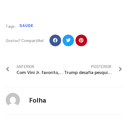
SAÚDE
Tags:
Gostou? Compartilhe!
ANTERIOR
POSTERIOR
Com Vini Jr. favorito, Bola de Ouro anuncia mudança importante
Trump desafia pesquisas e prioriza discursos sobre imigração
Folha