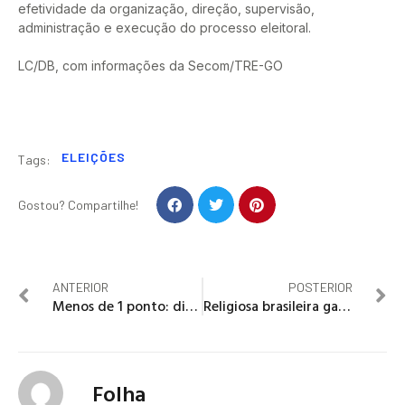
efetividade da organização, direção, supervisão,
administração e execução do processo eleitoral.
LC/DB, com informações da Secom/TRE-GO
ELEIÇÕES
Tags:
Gostou? Compartilhe!
ANTERIOR
POSTERIOR
Menos de 1 ponto: distância de Marçal para 2º turno foi a menor da história das eleições de São Paulo
Religiosa brasileira ganha prêmio da ONU por ajudar refugiados
Folha