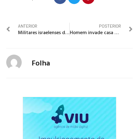
ANTERIOR
POSTERIOR
Militares israelenses dizem ter matado comandantes do Hezbollah no sul do Líbano
Homem invade casa pelo telhado e é baleado por morador na Asa Norte
Folha