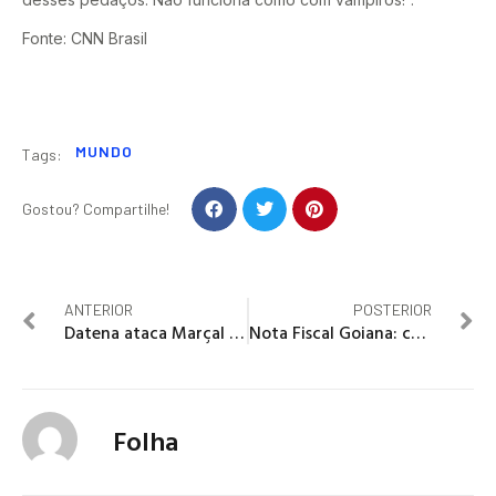
Fonte: CNN Brasil
MUNDO
Tags:
Gostou? Compartilhe!
ANTERIOR
POSTERIOR
Datena ataca Marçal com cadeira durante debate na TV Cultura
Nota Fiscal Goiana: consumidores têm até domingo para concorrem a R$ 50 mil
Folha