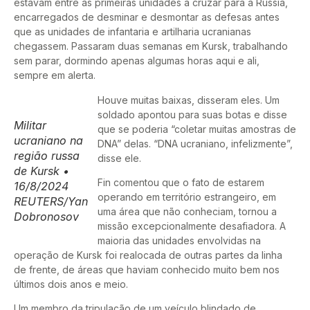
estavam entre as primeiras unidades a cruzar para a Rússia,
encarregados de desminar e desmontar as defesas antes
que as unidades de infantaria e artilharia ucranianas
chegassem. Passaram duas semanas em Kursk, trabalhando
sem parar, dormindo apenas algumas horas aqui e ali,
sempre em alerta.
Houve muitas baixas, disseram eles. Um
soldado apontou para suas botas e disse
Militar
que se poderia “coletar muitas amostras de
ucraniano na
DNA” delas. “DNA ucraniano, infelizmente”,
região russa
disse ele.
de Kursk •
Fin comentou que o fato de estarem
16/8/2024
operando em território estrangeiro, em
REUTERS/Yan
uma área que não conheciam, tornou a
Dobronosov
missão excepcionalmente desafiadora. A
maioria das unidades envolvidas na
operação de Kursk foi realocada de outras partes da linha
de frente, de áreas que haviam conhecido muito bem nos
últimos dois anos e meio.
Um membro da tripulação de um veículo blindado de