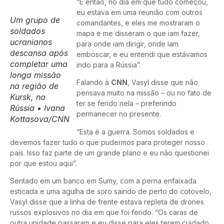
“E então, no dia em que tudo começou,
eu estava em uma reunião com outros
Um grupo de
comandantes, e eles me mostraram o
soldados
mapa e me disseram o que iam fazer,
ucranianos
para onde iam dirigir, onde iam
descansa após
emboscar, e eu entendi que estávamos
completar uma
indo para a Rússia”.
longa missão
Falando à
CNN
, Vasyl disse que não
na região de
pensava muito na missão – ou no fato de
Kursk, na
ter se ferido nela – preferindo
Rússia • Ivana
permanecer no presente.
Kottasova/CNN
“Esta é a guerra. Somos soldados e
devemos fazer tudo o que pudermos para proteger nosso
país. Isso faz parte de um grande plano e eu não questionei
por que estou aqui”.
Sentado em um banco em Sumy, com a perna enfaixada
esticada e uma agulha de soro saindo de perto do cotovelo,
Vasyl disse que a linha de frente estava repleta de drones
russos explosivos no dia em que foi ferido. “Os caras de
outra unidade passaram e eu disse para eles terem cuidado