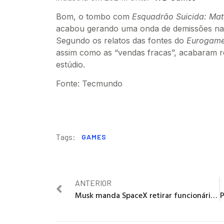
Bom, o tombo com
Esquadrão Suicida: Mat
acabou gerando uma onda de demissões na 
Segundo os relatos das fontes do
Eurogame
assim como as “vendas fracas”, acabaram r
estúdio.
Fonte: Tecmundo
Tags:
GAMES
ANTERIOR
Musk manda SpaceX retirar funcionários do Brasil em meio a embates com STF