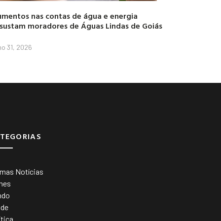
mentos nas contas de água e energia
sustam moradores de Águas Lindas de Goiás
lho 31, 2026
TEGORIAS
imas Notícias
mes
ndo
úde
ítica