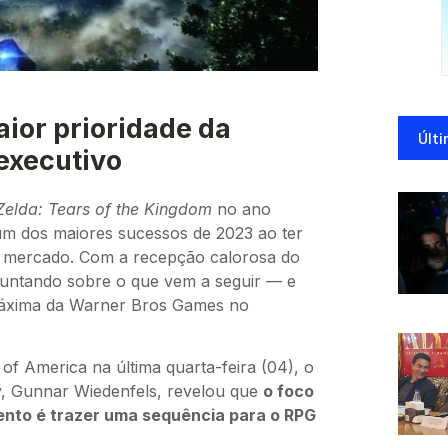
ior prioridade da
Últi
executivo
Zelda: Tears of the Kingdom
no ano
um dos maiores sucessos de 2023 ao ter
o mercado. Com a recepção calorosa do
rguntando sobre o que vem a seguir — e
máxima da Warner Bros Games no
of America na última quarta-feira (04), o
y, Gunnar Wiedenfels, revelou que
o foco
nto é trazer uma sequência para o RPG