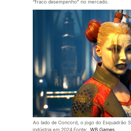
“fraco desempenho” no mercado.
Ao lado de Concord, o jogo do Esquadrão Su
indústria em 2024.Fonte:
WB Games