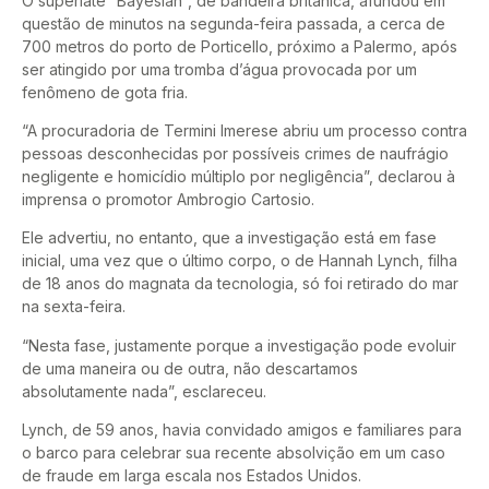
O superiate “Bayesian”, de bandeira britânica, afundou em
questão de minutos na segunda-feira passada, a cerca de
700 metros do porto de Porticello, próximo a Palermo, após
ser atingido por uma tromba d’água provocada por um
fenômeno de gota fria.
“A procuradoria de Termini Imerese abriu um processo contra
pessoas desconhecidas por possíveis crimes de naufrágio
negligente e homicídio múltiplo por negligência”, declarou à
imprensa o promotor Ambrogio Cartosio.
Ele advertiu, no entanto, que a investigação está em fase
inicial, uma vez que o último corpo, o de Hannah Lynch, filha
de 18 anos do magnata da tecnologia, só foi retirado do mar
na sexta-feira.
“Nesta fase, justamente porque a investigação pode evoluir
de uma maneira ou de outra, não descartamos
absolutamente nada”, esclareceu.
Lynch, de 59 anos, havia convidado amigos e familiares para
o barco para celebrar sua recente absolvição em um caso
de fraude em larga escala nos Estados Unidos.