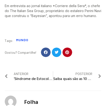
Em entrevista ao jornal italiano *Corriere della Sera*, o chefe
do The Italian Sea Group, proprietário do estaleiro Perini Navi
que construiu o “Bayesian”, apontou para um erro humano.
MUNDO
Tags:
Gostou? Compartilhe!
ANTERIOR
POSTERIOR
‘Síndrome de Estocolmo’ pode ter sido criada para disfarçar erros da polícia; entenda
Saiba quais são as 10 cidades mais populosas de Goiás
Folha