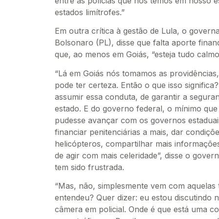
entre as polícias que nós temos em nosso e
estados limítrofes.”
Em outra crítica à gestão de Lula, o governa
Bolsonaro (PL), disse que falta aporte fina
que, ao menos em Goiás, “esteja tudo calmo
“Lá em Goiás nós tomamos as providências, 
pode ter certeza. Então o que isso signific
assumir essa conduta, de garantir a segura
estado. E do governo federal, o mínimo que 
pudesse avançar com os governos estaduai
financiar penitenciárias a mais, dar condiç
helicópteros, compartilhar mais informaçõe
de agir com mais celeridade”, disse o gover
tem sido frustrada.
“Mas, não, simplesmente vem com aquelas te
entendeu? Quer dizer: eu estou discutindo n
câmera em policial. Onde é que está uma co