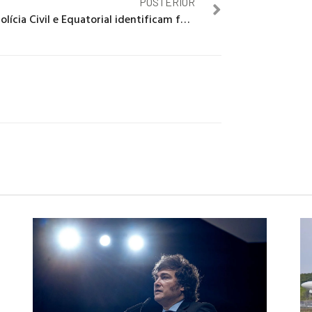
POSTERIOR
Polícia Civil e Equatorial identificam furto de energia em Águas Lindas e dois são presos