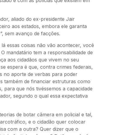
stado e com as polícias que existem em
dor, aliado do ex-presidente Jair
nceiro aos estados, embora ele garanta
”, sem avanço de facções.
lá essas coisas não vão acontecer, você
a? O mandatário tem a responsabilidade de
nça aos cidadãos que vivem no seu
se espera é que, contra crimes federais,
s no aporte de verbas para poder
ões também de financiar estruturas como
s, para que nós tivéssemos a capacidade
nador, segundo o qual essa expectativa
orias de botar câmera em policial e tal,
arcotráfico, e o cidadão quer colocar
isa com a outra? Quer dizer que o