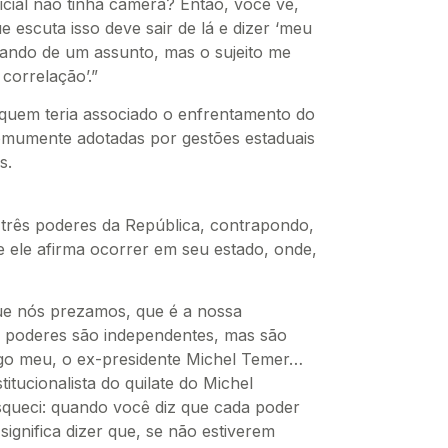
icial não tinha câmera? Então, você vê,
escuta isso deve sair de lá e dizer ‘meu
ando de um assunto, mas o sujeito me
orrelação’.”
 quem teria associado o enfrentamento do
comumente adotadas por gestões estaduais
s.
 três poderes da República, contrapondo,
 ele afirma ocorrer em seu estado, onde,
que nós prezamos, que é a nossa
os poderes são independentes, mas são
go meu, o ex-presidente Michel Temer…
tucionalista do quilate do Michel
squeci: quando você diz que cada poder
ignifica dizer que, se não estiverem