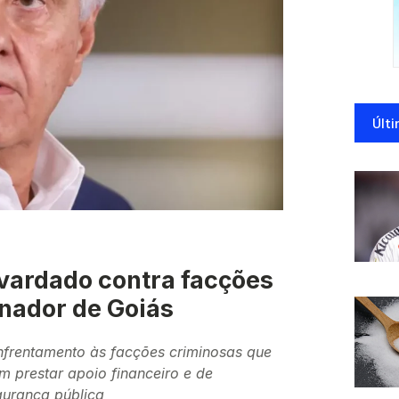
Últi
vardado contra facções
nador de Goiás
nfrentamento às facções criminosas que
 prestar apoio financeiro e de
gurança pública