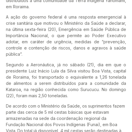
distribuídos a uma comunidade da Terra Indígena Yanomami,
em Roraima.
A ação do governo federal é uma resposta emergencial à
crise sanitária que motivou o Ministério da Saúde a declarar,
na última sexta-feira (20), Emergência em Saúde Pública de
Importância Nacional, o que permite ao Poder Executivo
adotar, em caráter de urgência, medidas de “prevenção,
controle e contenção de riscos, danos e agravos à saúde
pública”.
Segundo a Aeronáutica, já no sábado (21), dia em que o
presidente Luiz Inácio Lula da Silva visitou Boa Vista, capital
de Roraima, foi transportado o equivalente a 1,26 tonelada
de alimentos a serem distribuídos para a comunidade da
Kataroa, na região conhecida como Surucucu. No domingo
(22), foram mais 2,50 toneladas.
De acordo com o Ministério da Saúde, os suprimentos fazem
parte das cerca de 5 mil cestas básicas que estavam
armazenadas na sede da coordenação regional da
Fundação Nacional dos Povos Indígenas (Funai), em Boa
Vista. Do total já disponível, 4 mil cestas serão destinadas à