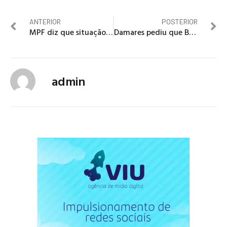
ANTERIOR
POSTERIOR
MPF diz que situação dos yanomami foi causada por omissão do Estado
Damares pediu que Bolsonaro vetasse leitos de UTI e água potável para indígenas na pandemia
admin