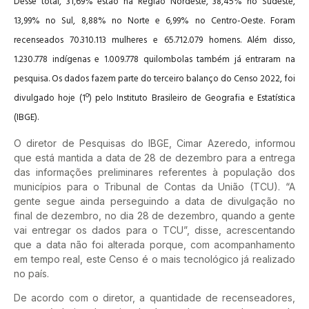
Desse total, 31,69% estão na Região Nordeste, 38,45% no Sudeste,
13,99% no Sul, 8,88% no Norte e 6,99% no Centro-Oeste. Foram
recenseados 70.310.113 mulheres e 65.712.079 homens. Além disso,
1.230.778 indígenas e 1.009.778 quilombolas também já entraram na
pesquisa. Os dados fazem parte do terceiro balanço do Censo 2022, foi
divulgado hoje (1º) pelo Instituto Brasileiro de Geografia e Estatística
(IBGE).
O diretor de Pesquisas do IBGE, Cimar Azeredo, informou
que está mantida a data de 28 de dezembro para a entrega
das informações preliminares referentes à população dos
municípios para o Tribunal de Contas da União (TCU). “A
gente segue ainda perseguindo a data de divulgação no
final de dezembro, no dia 28 de dezembro, quando a gente
vai entregar os dados para o TCU”, disse, acrescentando
que a data não foi alterada porque, com acompanhamento
em tempo real, este Censo é o mais tecnológico já realizado
no país.
De acordo com o diretor, a quantidade de recenseadores,