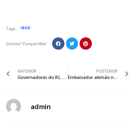
IBGE
Tags:
Gostou? Compartilhe!
ANTERIOR
POSTERIOR
Governadores do RJ, SP e Minas mandam PM liberar rodovias federais
Embaixador alemão no Brasil condena uso de símbolos nazistas
admin