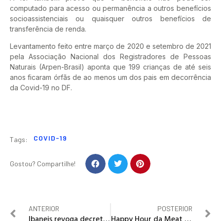
computado para acesso ou permanência a outros benefícios
socioassistenciais ou quaisquer outros benefícios de
transferência de renda.
Levantamento feito entre março de 2020 e setembro de 2021
pela Associação Nacional dos Registradores de Pessoas
Naturais (Arpen-Brasil) aponta que 199 crianças de até seis
anos ficaram órfãs de ao menos um dos pais em decorrência
da Covid-19 no DF.
COVID-19
Tags:
Gostou? Compartilhe!
ANTERIOR
POSTERIOR
Ibaneis revoga decreto de estado de calamidade pública no DF
Happy Hour da Meat House Prime é a boa para os amantes de carnes etc