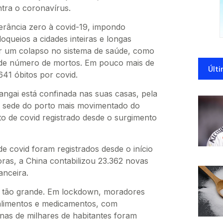
tra o coronavírus.
lerância zero à covid-19, impondo
oqueios a cidades inteiras e longas
r um colapso no sistema de saúde, como
nde número de mortos. Em pouco mais de
Últi
641 óbitos por covid.
angai está confinada nas suas casas, pela
 e sede do porto mais movimentado do
to de covid registrado desde o surgimento
e covid foram registrados desde o início
oras, a China contabilizou 23.362 novas
anceira.
o tão grande. Em lockdown, moradores
 alimentos e medicamentos, com
as de milhares de habitantes foram