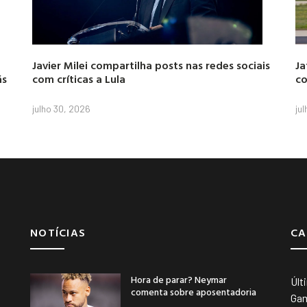
Javier Milei compartilha posts nas redes sociais
Ja
ás
com críticas a Lula
co
julho 30, 2026
ju
NOTÍCIAS
CA
Hora de parar? Neymar
Últ
comenta sobre aposentadoria
Ga