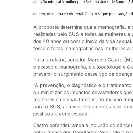
atenção integral à mulher pelo Sistema Único de Saúde (S
uterino, de mama e colorretal. O texto segue para sanção d
A proposta determina que a mamografia, a c
realizadas pelo SUS a todas as mulheres a p
dos 40 anos ou com o início da vida sexual. 
fossem feitas mamografias nas mulheres a p
Para o relator, senador Marcelo Castro (MD
o acesso à mamografia, à citopatologia e à
prevenir o surgimento desse tipo de doença
“A prevenção, o diagnóstico e o tratamento
ou minimizar os impactos devastadores que 
mulheres e de suas famílias, ao mesmo te
para o SUS, ao evitar tratamentos mais long
justificou o congressista.
Castro defendeu ainda a inclusão do câncer 
pela Câmara dos Deputados. Segundo o parl