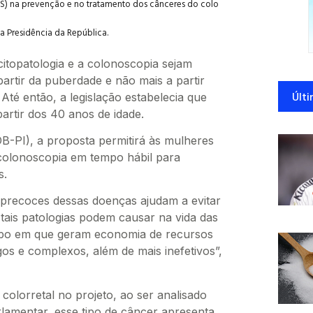
US) na prevenção e no tratamento dos cânceres do colo
a Presidência da República.
itopatologia e a colonoscopia sejam
artir da puberdade e não mais a partir
Últi
Até então, a legislação estabelecia que
artir dos 40 anos de idade.
B-PI), a proposta permitirá às mulheres
 colonoscopia em tempo hábil para
s.
 precoces dessas doenças ajudam a evitar
tais patologias podem causar na vida das
mpo em que geram economia de recursos
os e complexos, além de mais inefetivos”,
colorretal no projeto, ao ser analisado
amentar, esse tipo de câncer apresenta