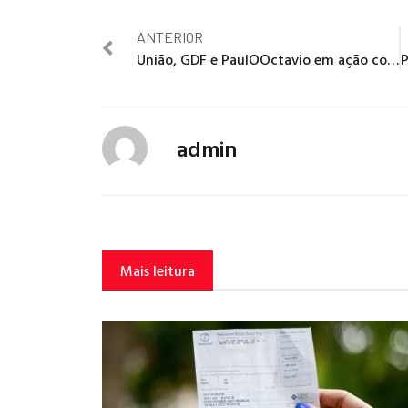
ANTERIOR
União, GDF e PaulOOctavio em ação contra a violência contra a mulher
admin
Mais leitura