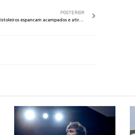
POSTERIOR
Pistoleiros espancam acampados e atiram contra sem terra na Bahia