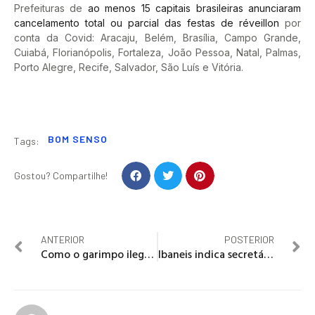
Prefeituras de
ao menos 15 capitais brasileiras anunciaram
cancelamento total ou parcial das festas de réveillon
por
conta da Covid: Aracaju, Belém, Brasília, Campo Grande,
Cuiabá, Florianópolis, Fortaleza, João Pessoa, Natal, Palmas,
Porto Alegre, Recife, Salvador, São Luís e Vitória.
BOM SENSO
Tags:
Gostou? Compartilhe!
ANTERIOR
POSTERIOR
Como o garimpo ilegal dominou o Rio Madeira e por que é tão difícil acabar com ele
Ibaneis indica secretário de Economia André Clemente para o TCDF