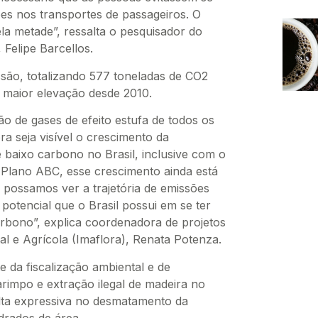
ões nos transportes de passageiros. O
a metade”, ressalta o pesquisador do
 Felipe Barcellos.
são, totalizando 577 toneladas de CO2
 maior elevação desde 2010.
ão de gases de efeito estufa de todos os
 seja visível o crescimento da
 baixo carbono no Brasil, inclusive com o
Plano ABC, esse crescimento ainda está
possamos ver a trajetória de emissões
potencial que o Brasil possui em se ter
rbono”, explica coordenadora de projetos
tal e Agrícola (Imaflora), Renata Potenza.
 da fiscalização ambiental e de
rimpo e extração ilegal de madeira no
lta expressiva no desmatamento da
drados de área.