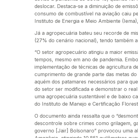
deslocar. Destaca-se a diminuição de emiss
consumo de combustível na aviação caiu pel
Instituto de Energia e Meio Ambiente (Iema),
Já a agropecuária bateu seu recorde de mis
(27% do cenário nacional), tendo também a
“O setor agropecuário atingiu a maior emiss
tempos, mesmo em ano de pandemia. Embora
implementação de técnicas de agricultura de
cumprimento de grande parte das metas do 
aquém dos patamares necessários para que 
do setor ser modificada e demonstrar o real 
uma agropecuária sustentável e de baixo ca
do Instituto de Manejo e Certificação Flores
O documento ainda ressalta que o “desmonte
descontrole sobre crimes como grilagem, ga
governo [Jair] Bolsonaro” provocou uma a
Amazônia, atingindo 10.851 quilômetros qua