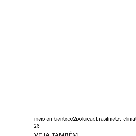
meio ambiente
co2
poluição
brasil
metas climá
26
VEJA TAMBÉM