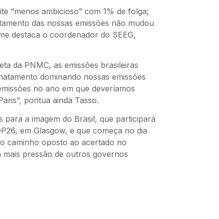
mite “menos ambicioso” com 1% de folga;
rtamento das nossas emissões não mudou
me destaca o coordenador do SEEG,
meta da PNMC, as emissões brasileiras
atamento dominando nossas emissões
s emissões no ano em que deveríamos
aris”, pontua ainda Tasso.
s para a imagem do Brasil, que participará
OP26, em Glasgow, e que começa no dia
no caminho oposto ao acertado no
a mais pressão de outros governos