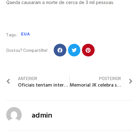
Qaeda causaram a morte de cerca de 3 mil pessoas.
EUA
Tags:
Gostou? Compartilhe!
ANTERIOR
POSTERIOR
Oficiais tentam interromper manifesto de caminhoneiros em Brasília
Memorial JK celebra seus 40 anos e os 119 de nascimento do ex-presidente da República
admin