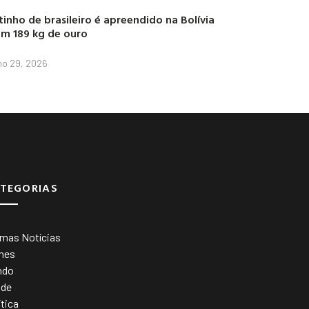
tinho de brasileiro é apreendido na Bolívia
m 189 kg de ouro
lho 29, 2026
TEGORIAS
imas Notícias
mes
ndo
úde
ítica