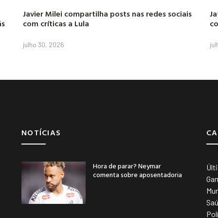
Javier Milei compartilha posts nas redes sociais
Ja
ás
com críticas a Lula
co
julho 30, 2026
ju
NOTÍCIAS
CA
Hora de parar? Neymar
Últ
comenta sobre aposentadoria
Ga
Mu
Sa
Pol