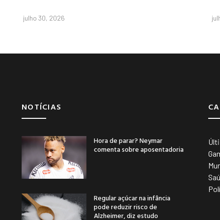
julho 30, 2026
ju
NOTÍCIAS
CA
Hora de parar? Neymar
Últ
comenta sobre aposentadoria
Ga
Mu
Sa
Pol
Regular açúcar na infância
pode reduzir risco de
Alzheimer, diz estudo