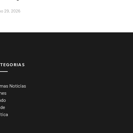
lho 29, 2026
TEGORIAS
imas Notícias
mes
ndo
úde
ítica