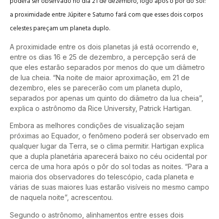
poderá ser observado no dia 21 de dezembro, logo após o pôr do Sol:
a proximidade entre Júpiter e Saturno fará com que esses dois corpos
celestes pareçam um planeta duplo.
A proximidade entre os dois planetas já está ocorrendo e,
entre os dias 16 e 25 de dezembro, a percepção será de
que eles estarão separados por menos do que um diâmetro
de lua cheia. “Na noite de maior aproximação, em 21 de
dezembro, eles se parecerão com um planeta duplo,
separados por apenas um quinto do diâmetro da lua cheia”,
explica o astrônomo da Rice University, Patrick Hartigan.
Embora as melhores condições de visualização sejam
próximas ao Equador, o fenômeno poderá ser observado em
qualquer lugar da Terra, se o clima permitir. Hartigan explica
que a dupla planetária aparecerá baixo no céu ocidental por
cerca de uma hora após o pôr do sol todas as noites. “Para a
maioria dos observadores do telescópio, cada planeta e
várias de suas maiores luas estarão visíveis no mesmo campo
de naquela noite”, acrescentou.
Segundo o astrônomo, alinhamentos entre esses dois