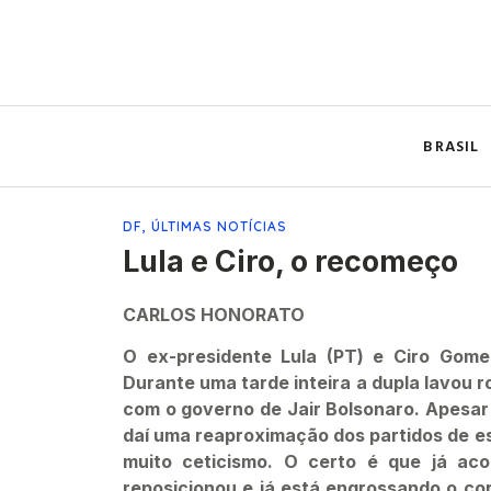
BRASIL
DF
,
ÚLTIMAS NOTÍCIAS
Lula e Ciro, o recomeço
CARLOS HONORATO
O ex-presidente Lula (PT) e Ciro Gom
Durante uma tarde inteira a dupla lavou ro
com o governo de Jair Bolsonaro. Apesar 
daí uma reaproximação dos partidos de es
muito ceticismo. O certo é que já ac
reposicionou e já está engrossando o co