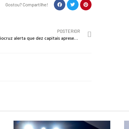
Gostou? Compartilhe!
POSTERIOR
Fiocruz alerta que dez capitais apresentam sinais de crescimento de covid-19