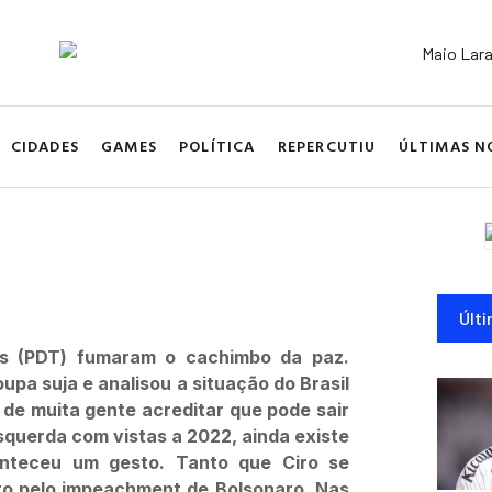
CIDADES
GAMES
POLÍTICA
REPERCUTIU
ÚLTIMAS N
Últi
es (PDT) fumaram o cachimbo da paz.
upa suja e analisou a situação do Brasil
de muita gente acreditar que pode sair
querda com vistas a 2022, ainda existe
onteceu um gesto. Tanto que Ciro se
ro pelo impeachment de Bolsonaro. Nas