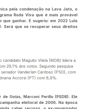
ônica pela condenação na Lava Jato, o
ograma Roda Viva que é mais provável
o que ganhar. E sugeriu: em 2022 Lula
). Será que se recuperar seus direitos
 candidato Maguito Vilela (MDB) lidera a
a com 29,1% dos votos. Segundo pesquisa
é o senador Vanderlan Cardoso (PSD), com
 Adriana Accorsi (PT) com 8,9%.
de Goiás, Marconi Perillo (PSDB). Ele
campanha eleitoral de 2006. Na época
ainda caber recurso, o ex-governador