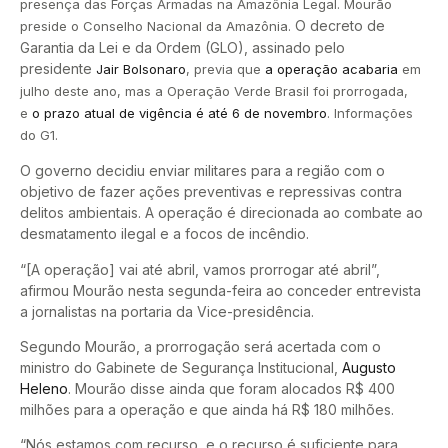
presença das Forças Armadas na Amazônia Legal. Mourão
O decreto de
preside o Conselho Nacional da Amazônia.
Garantia da Lei e da Ordem (GLO), assinado pelo
presidente
Jair Bolsonaro
, previa que
a operação acabaria
em
julho deste ano, mas a Operação Verde Brasil foi prorrogada,
e
o prazo atual de vigência é até 6 de novembro
. Informações
do G1.
O governo decidiu enviar militares para a região com o
objetivo de fazer ações preventivas e repressivas contra
delitos ambientais. A operação é direcionada ao combate ao
desmatamento ilegal e a focos de incêndio.
“[A operação] vai até abril, vamos prorrogar até abril”,
afirmou Mourão nesta segunda-feira ao conceder entrevista
a jornalistas na portaria da Vice-presidência.
Segundo Mourão, a prorrogação será acertada com o
ministro do Gabinete de Segurança Institucional,
Augusto
Heleno
. Mourão disse ainda que foram alocados R$ 400
milhões para a operação e que ainda há R$ 180 milhões.
“Nós estamos com recurso, e o recurso é suficiente para