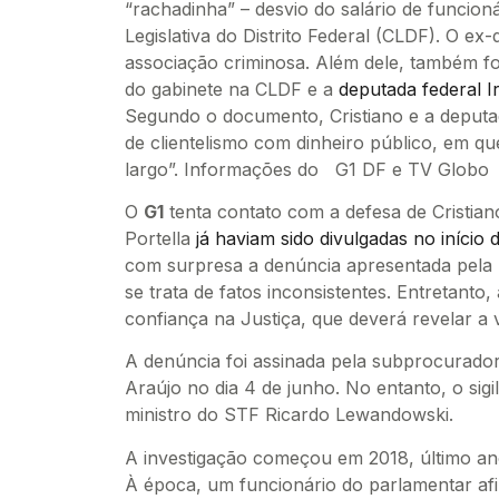
“rachadinha” – desvio do salário de funcio
Legislativa do Distrito Federal (CLDF). O ex-
associação criminosa. Além dele, também f
do gabinete na CLDF e a
deputada federal I
Segundo o documento, Cristiano e a deputa
de clientelismo com dinheiro público, em qu
largo”. Informações do G1 DF e TV Globo
O
G1
tenta contato com a defesa de Cristia
Portella
já haviam sido divulgadas no início
com surpresa a denúncia apresentada pela P
se trata de fatos inconsistentes. Entretanto,
confiança na Justiça, que deverá revelar a 
A denúncia foi assinada pela subprocurador
Araújo no dia 4 de junho. No entanto, o sig
ministro do STF Ricardo Lewandowski.
A investigação começou em 2018, último ano
À época, um funcionário do parlamentar afi