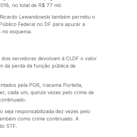
18, no total de R$ 77 mil.
ro Ricardo Lewandowski também permitiu o
Público Federal no DF para apurar a
s no esquema.
 dois servidores devolvam à CLDF o valor
lém da perda da função pública de
entados pela PGR, Iracema Portella,
der, cada um, quinze vezes pelo crime de
continuado.
 seja responsabilizada dez vezes pelo
 também como crime continuado. A
do STF.