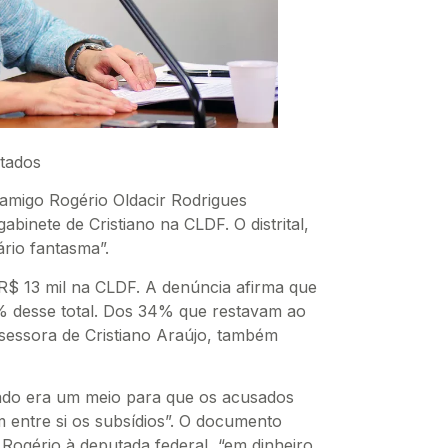
utados
amigo Rogério Oldacir Rodrigues
inete de Cristiano na CLDF. O distrital,
rio fantasma”.
 R$ 13 mil na CLDF. A denúncia afirma que
% desse total. Dos 34% que restavam ao
sessora de Cristiano Araújo, também
do era um meio para que os acusados
m entre si os subsídios”. O documento
Rogério à deputada federal, “em dinheiro