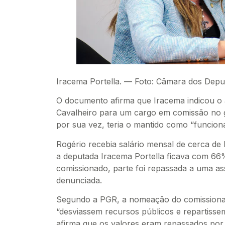
Iracema Portella. — Foto: Câmara dos Dep
O documento afirma que Iracema indicou o 
Cavalheiro para um cargo em comissão no gab
por sua vez, teria o mantido como “funcioná
Rogério recebia salário mensal de cerca de
a deputada Iracema Portella ficava com 66
comissionado, parte foi repassada a uma as
denunciada.
Segundo a PGR, a nomeação do comissiona
“desviassem recursos públicos e repartisse
afirma que os valores eram repassados por 