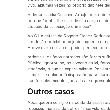
vivo, algumas vezes no próprio gabinete d
A denúncia cita Cristiano Araújo como “dete
porque “coube-lhe usar de seu cargo de deput
atuação da associação criminosa”.
Ao
G1
, a defesa de Rogério Oldacir Rodrigu
condução policial no bojo do inquérito e a 
Houve claro desvio do poder persecutório es
“Ademais, os fatos narrados não foram sufi
Público, ignorou-se, ao alvedrio da lei, fat
inocência, o que se espera adiante. Por acre
sempre se colocou à disposição para elucid
que foi solenemente ignorado até o present
Outros casos
Após quebra de sigilo na conta da assessora 
repasses mensais de outros 13 servidores d