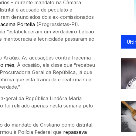
nários – durante mandato na Câmara
distrital é acusado de peculato e
oram denunciados dois ex-comissionados
racema Portella
(Progressistas-PI).
da “estabeleceram um verdadeiro balcão
e meritocracia e tecnicidade passaram ao
Últi
no Araújo. As acusações contra Iracema
 do mês
. À ocasião, ela disse que “recebeu
rocuradoria Geral da República, já que
 afirma que está tranquila e reafirma sua
verdade.”
a-geral da República Lindôra Maria
ilo foi retirado apenas nesta semana pelo
 do mandato de Cristiano como distrital.
rmou à Polícia Federal que
repassava