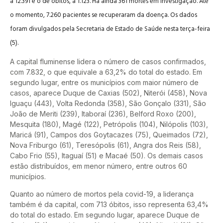
a 12.391 e o de óbitos, a 1.123. Há ainda 361 mortes em investigação. Até
o momento, 7.260 pacientes se recuperaram da doença. Os dados
foram divulgados pela Secretaria de Estado de Saúde nesta terça-feira
(5).
A capital fluminense lidera o número de casos confirmados,
com 7.832, o que equivale a 63,2% do total do estado. Em
segundo lugar, entre os municípios com maior número de
casos, aparece Duque de Caxias (502), Niterói (458), Nova
Iguaçu (443), Volta Redonda (358), São Gonçalo (331), São
João de Meriti (239), Itaboraí (236), Belford Roxo (200),
Mesquita (180), Magé (122), Petrópolis (104), Nilópolis (103),
Maricá (91), Campos dos Goytacazes (75), Queimados (72),
Nova Friburgo (61), Teresópolis (61), Angra dos Reis (58),
Cabo Frio (55), Itaguaí (51) e Macaé (50). Os demais casos
estão distribuídos, em menor número, entre outros 60
municípios.
Quanto ao número de mortos pela covid-19, a liderança
também é da capital, com 713 óbitos, isso representa 63,4%
do total do estado. Em segundo lugar, aparece Duque de