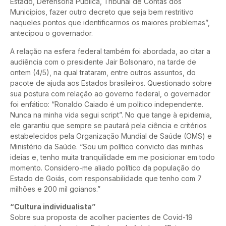
Estado, Defensoria Pública, Tribunal de Contas dos
Municípios, fazer outro decreto que seja bem restritivo
naqueles pontos que identificarmos os maiores problemas”,
antecipou o governador.
A relação na esfera federal também foi abordada, ao citar a
audiência com o presidente Jair Bolsonaro, na tarde de
ontem (4/5), na qual trataram, entre outros assuntos, do
pacote de ajuda aos Estados brasileiros. Questionado sobre
sua postura com relação ao governo federal, o governador
foi enfático: “Ronaldo Caiado é um político independente.
Nunca na minha vida segui script”. No que tange à epidemia,
ele garantiu que sempre se pautará pela ciência e critérios
estabelecidos pela Organização Mundial de Saúde (OMS) e
Ministério da Saúde. “Sou um político convicto das minhas
ideias e, tenho muita tranquilidade em me posicionar em todo
momento. Considero-me aliado político da população do
Estado de Goiás, com responsabilidade que tenho com 7
milhões e 200 mil goianos.”
“Cultura individualista”
Sobre sua proposta de acolher pacientes de Covid-19