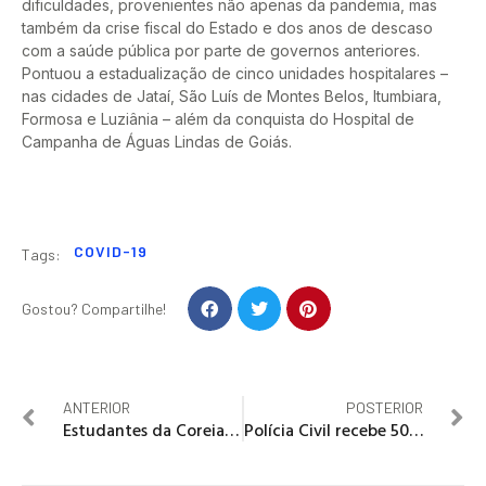
dificuldades, provenientes não apenas da pandemia, mas
também da crise fiscal do Estado e dos anos de descaso
com a saúde pública por parte de governos anteriores.
Pontuou a estadualização de cinco unidades hospitalares –
nas cidades de Jataí, São Luís de Montes Belos, Itumbiara,
Formosa e Luziânia – além da conquista do Hospital de
Campanha de Águas Lindas de Goiás.
COVID-19
Tags:
Gostou? Compartilhe!
ANTERIOR
POSTERIOR
Estudantes da Coreia do Sul voltarão às aulas dia 13 usando máscaras
Polícia Civil recebe 50 novas viaturas