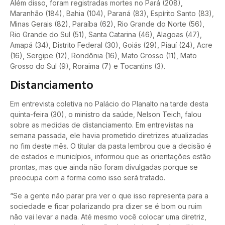
Além disso, foram registradas mortes no Pará (208),
Maranhão (184), Bahia (104), Paraná (83), Espírito Santo (83),
Minas Gerais (82), Paraíba (62), Rio Grande do Norte (56),
Rio Grande do Sul (51), Santa Catarina (46), Alagoas (47),
Amapá (34), Distrito Federal (30), Goiás (29), Piauí (24), Acre
(16), Sergipe (12), Rondônia (16), Mato Grosso (11), Mato
Grosso do Sul (9), Roraima (7) e Tocantins (3).
Distanciamento
Em entrevista coletiva no Palácio do Planalto na tarde desta
quinta-feira (30), o ministro da saúde, Nelson Teich, falou
sobre as medidas de distanciamento. Em entrevistas na
semana passada, ele havia prometido diretrizes atualizadas
no fim deste mês. O titular da pasta lembrou que a decisão é
de estados e municípios, informou que as orientações estão
prontas, mas que ainda não foram divulgadas porque se
preocupa com a forma como isso será tratado.
“Se a gente não parar pra ver o que isso representa para a
sociedade e ficar polarizando pra dizer se é bom ou ruim
não vai levar a nada. Até mesmo você colocar uma diretriz,