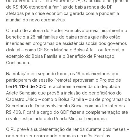
do Governo do Distrito Federal (GDF). O auxílio emergencial
de R$ 408 atenderá a famílias de baixa renda do DF
afetadas pela crise econômica gerada com a pandemia
mundial do novo coronavírus.
O texto de autoria do Poder Executivo previa inicialmente o
benefício a 28 mil famílias de baixa renda que não estão
inseridas em programas de assistência social dos governos
distrital – como DF Sem Miséria e Bolsa Alfa – ou federal, a
exemplo do Bolsa Família e o Benefício de Prestação
Continuada.
Na votação em segundo turno, os 19 parlamentares que
participaram da sessão (remota) aprovaram o Projeto de
Lei
PL 1.126 de 2020
e acataram a emenda da deputada
Arlete Sampaio que prevê a inclusão de beneficiários do
Cadastro Único – como o Bolsa Família – ou de programas da
Secretaria de Desenvolvimento Social com auxílio inferior a
R$ 408. Ficará a cargo do GDF fazer a complementação até
o valor estipulado pelo Renda Mínima Temporária.
O PL prevê a suplementação de renda durante dois meses –
podendo ser prorrogado por mais um mês. Famílias