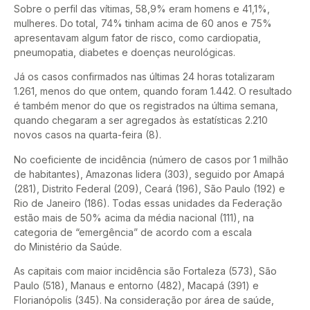
Sobre o perfil das vítimas, 58,9% eram homens e 41,1%,
mulheres. Do total, 74% tinham acima de 60 anos e 75%
apresentavam algum fator de risco, como cardiopatia,
pneumopatia, diabetes e doenças neurológicas.
Já os casos confirmados nas últimas 24 horas totalizaram
1.261, menos do que ontem, quando foram 1.442. O resultado
é também menor do que os registrados na última semana,
quando chegaram a ser agregados às estatísticas 2.210
novos casos na quarta-feira (8).
No coeficiente de incidência (número de casos por 1 milhão
de habitantes), Amazonas lidera (303), seguido por Amapá
(281), Distrito Federal (209), Ceará (196), São Paulo (192) e
Rio de Janeiro (186). Todas essas unidades da Federação
estão mais de 50% acima da média nacional (111), na
categoria de “emergência” de acordo com a escala
do Ministério da Saúde.
As capitais com maior incidência são Fortaleza (573), São
Paulo (518), Manaus e entorno (482), Macapá (391) e
Florianópolis (345). Na consideração por área de saúde,