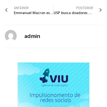
ANTERIOR
POSTERIOR
Emmanuel Macron estende quarentena na França até maio
USP busca doadores de plasma com anticorpos para covid-19
admin