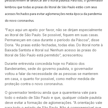
pessoas evitem se deslocar até o litoral paulista. Para isso, o governador
lembrou que todas as praias do litoral de São Paulo estão com seus
acessos fechados para evitar aglomerações nesta época da pandemia
do novo coronavírus.
“Faço aqui um apelo: por favor, não se dirijam especialmente
ao litoral de São Paulo. Se possível, fiquem em suas casas.
Permaneçam em casa durante o período da Páscoa”, disse
Doria. “As praias estão fechadas, todas elas. Do litoral norte à
Baixada Santista e litoral sul. Nenhum acesso às praias do
litoral de São Paulo está permitido”, acrescentou.
Durante entrevista concedida hoje no Palácio dos
Bandeirantes, sede do governo paulista, o governador
voltou a falar da necessidade de as pessoas se manterem
em casa, o quanto for possível, como melhor medida de
proteção contra o novo coronavírus.
O governador lembrou ainda que a quarentena vale para
todo o estado de São Paulo e que, qualquer cidade paulista
deve evitar a formação de aglomerações. “A orientação vale
para todo o estado de São Paulo. Não é compreensível que