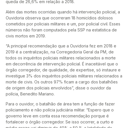
queda de 26,6% em relação a 2018.
Além das mortes ocorridas quando há intervenção policial, a
Ouvidoria observa que ocorreram 18 homicídios dolosos
cometidos por policiais militares e um, por policial civil. Esses
números não foram computados pela SSP na estatística de
civis mortos em 2019.
“A principal recomendação que a Ouvidoria fez em 2018 e
2019 é a centralização, na Corregedoria Geral da PM, de
todos os inquéritos policiais militares relacionados a morte
em decorrência de intervenção policial. É inaceitável que o
órgão corregedor, de qualidade, de expertise, só instaure e
investigue 3% dos inquéritos policiais militares relacionados a
morte de civis. Os outros 97% ficam a cargo dos batalhões
de origem dos policiais envolvidos”, disse o ouvidor da
polícia, Benedito Mariano.
Para o ouvidor, o batalhão de área tem a função de fazer
policiamento e não polícia judiciária militar. “Espero que o
governo leve em conta essa recomendação porque é
fortalecer o órgão corregedor. Se isso ocorrer, a curto e
médio prazo vai diminuir de 40% a 50 % a letalidade da