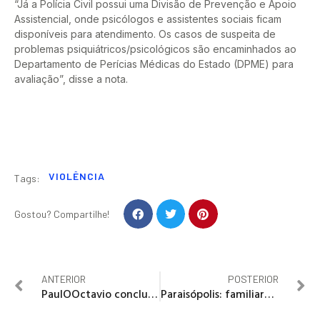
“Já a Polícia Civil possui uma Divisão de Prevenção e Apoio
Assistencial, onde psicólogos e assistentes sociais ficam
disponíveis para atendimento. Os casos de suspeita de
problemas psiquiátricos/psicológicos são encaminhados ao
Departamento de Perícias Médicas do Estado (DPME) para
avaliação”, disse a nota.
VIOLÊNCIA
Tags:
Gostou? Compartilhe!
ANTERIOR
POSTERIOR
PaulOOctavio conclui entrega kits escolares para filhos de operários
Paraisópolis: familiares de vítimas pedem revisão de protocolo da PM