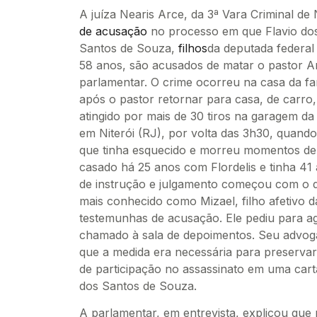
A juíza Nearis Arce, da 3ª Vara Criminal de N
de acusação
no processo em que Flavio dos
Santos de Souza,
filhos
da deputada federal
58 anos, são acusados de matar o pastor 
parlamentar. O crime ocorreu na casa da fa
após o pastor retornar para casa, de carr
atingido por mais de 30 tiros na garagem da
em Niterói (RJ), por volta das 3h30, quand
que tinha esquecido e morreu momentos depo
casado há 25 anos com Flordelis e tinha 41
de instrução e julgamento começou com o
mais conhecido como Mizael, filho afetivo d
testemunhas de acusação. Ele pediu para ag
chamado à sala de depoimentos. Seu advoga
que a medida era necessária para preservar 
de participação no assassinato em uma cart
dos Santos de Souza.
A parlamentar, em entrevista, explicou que