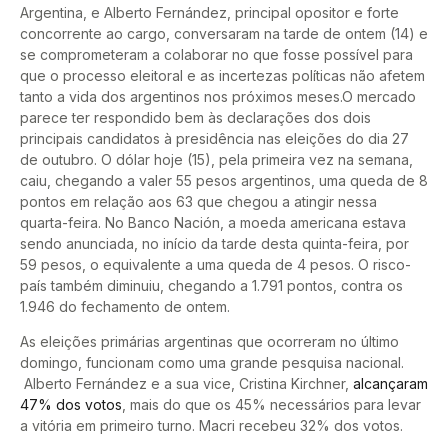
Argentina, e Alberto Fernández, principal opositor e forte
concorrente ao cargo, conversaram na tarde de ontem (14) e
se comprometeram a colaborar no que fosse possível para
que o processo eleitoral e as incertezas políticas não afetem
tanto a vida dos argentinos nos próximos meses.O mercado
parece ter respondido bem às declarações dos dois
principais candidatos à presidência nas eleições do dia 27
de outubro. O dólar hoje (15), pela primeira vez na semana,
caiu, chegando a valer 55 pesos argentinos, uma queda de 8
pontos em relação aos 63 que chegou a atingir nessa
quarta-feira. No Banco Nación, a moeda americana estava
sendo anunciada, no início da tarde desta quinta-feira, por
59 pesos, o equivalente a uma queda de 4 pesos. O risco-
país também diminuiu, chegando a 1.791 pontos, contra os
1.946 do fechamento de ontem.
As eleições primárias argentinas que ocorreram no último
domingo, funcionam como uma grande pesquisa nacional.
Alberto Fernández e a sua vice, Cristina Kirchner,
alcançaram
47% dos votos
, mais do que os 45% necessários para levar
a vitória em primeiro turno. Macri recebeu 32% dos votos.