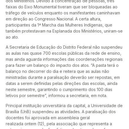
dos Ministérios. Devido à concentração de pessoas, três
faixas do Eixo Monumental tiveram que ser bloqueadas ao
tráfego de veículos enquanto os manifestantes caminhavam
em direção ao Congresso Nacional. A certa altura,
participantes da 1ª Marcha das Mulheres Indígenas, que
também protestavam na Esplanada dos Ministérios, uniram-se
ao ato.
A Secretaria de Educação do Distrito Federal não suspendeu
as aulas nas quase 700 escolas públicas da rede de ensino,
mas ainda aguarda informações das coordenações regionais
para fazer um balanço do impacto dos atos. “A pasta terá o
balanço no decorrer do dia e reitera que as aulas não
ministradas durante a paralisação deverão ser repostas, em
datas a serem definidas pelas direções das escolas, ainda
neste semestre, garantindo o cumprimento dos 100 dias
letivos por semestre”, informou a secretaria, em nota.
Principal instituição universitária da capital, a Universidade de
Brasília (UnB) suspendeu as atividades. A paralisação dos
docentes foi aprovada em assembleia geral
realizada ontem (12), pela associação que representa a