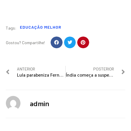
EDUCAÇÃO MELHOR
Tags:
Gostou? Compartilhe!
ANTERIOR
POSTERIOR
Lula parabeniza Fernández e Kirchner por vitória na Argentina: “Esperança”
Índia começa a suspender bloqueio da Caxemira
admin