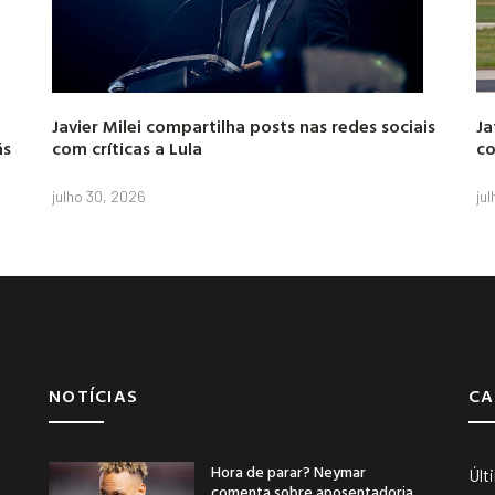
Javier Milei compartilha posts nas redes sociais
Ja
ás
com críticas a Lula
co
julho 30, 2026
ju
NOTÍCIAS
CA
Hora de parar? Neymar
Últ
comenta sobre aposentadoria