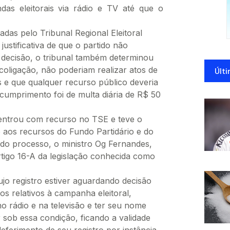
das eleitorais via rádio e TV até que o
das pelo Tribunal Regional Eleitoral
justificativa de que o partido não
a decisão, o tribunal também determinou
coligação, não poderiam realizar atos de
Últi
s e que qualquer recurso público deveria
cumprimento foi de multa diária de R$ 50
, entrou com recurso no TSE e teve o
o aos recursos do Fundo Partidário e do
 do processo, o ministro Og Fernandes,
rtigo 16-A da legislação conhecida como
ujo registro estiver aguardando decisão
atos relativos à campanha eleitoral,
o no rádio e na televisão e ter seu nome
 sob essa condição, ficando a validade
eferimento de seu registro por instância