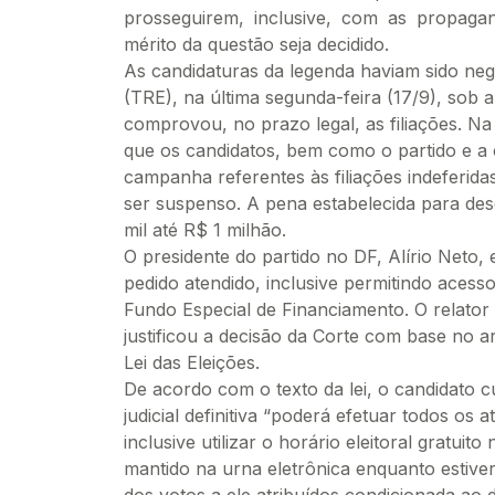
prosseguirem, inclusive, com as propagan
mérito da questão seja decidido.
As candidaturas da legenda haviam sido nega
(TRE), na última segunda-feira (17/9), sob a 
comprovou, no prazo legal, as filiações. N
que os candidatos, bem como o partido e a 
campanha referentes às filiações indeferida
ser suspenso. A pena estabelecida para des
mil até R$ 1 milhão.
O presidente do partido no DF, Alírio Neto
pedido atendido, inclusive permitindo acess
Fundo Especial de Financiamento. O relator
justificou a decisão da Corte com base no a
Lei das Eleições.
De acordo com o texto da lei, o candidato c
judicial definitiva “poderá efetuar todos os 
inclusive utilizar o horário eleitoral gratuit
mantido na urna eletrônica enquanto estiver
dos votos a ele atribuídos condicionada ao d