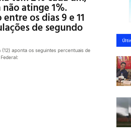
 não atinge 1%.
entre os dias 9 e 11
ulações de segundo
Últi
 (12) aponta os seguintes percentuais de
 Federal: