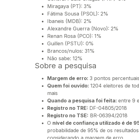
Miragaya (PT): 3%
Fátima Sousa (PSOL): 2%
Ibaneis (MDB): 2%
Alexandre Guerra (Novo): 2%
Renan Rosa (PCO): 1%
Guillen (PSTU): 0%
Brancos/nulos: 31%
Não sabe: 12%
Sobre a pesquisa
Margem de erro:
3 pontos percentuai
Quem foi ouvido:
1204 eleitores de to
mais
Quando a pesquisa foi feita:
entre 9 
Registro no TRE:
DF-04805/2018
Registro no TSE:
BR-06394/2018
O
nível de confiança utilizado é de 
probabilidade de 95% de os resultados
considerando a margem de erro