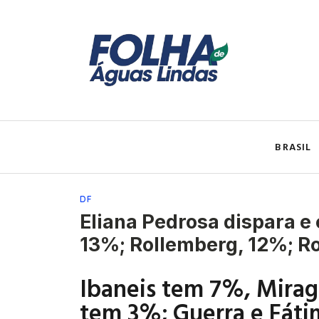
BRASIL
DF
Eliana Pedrosa dispara e
13%; Rollemberg, 12%; R
Ibaneis tem 7%, Mira
tem 3%; Guerra e Fát