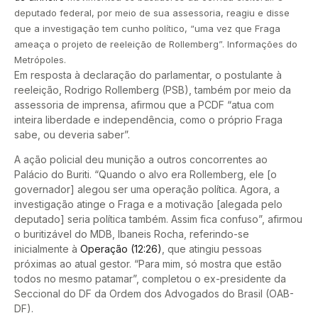
deputado federal, por meio de sua assessoria, reagiu e disse
que a investigação tem cunho político, “uma vez que Fraga
ameaça o projeto de reeleição de Rollemberg”. Informações do
Metrópoles.
Em resposta à declaração do parlamentar, o postulante à
reeleição, Rodrigo Rollemberg (PSB), também por meio da
assessoria de imprensa, afirmou que a PCDF “atua com
inteira liberdade e independência, como o próprio Fraga
sabe, ou deveria saber”.
A ação policial deu munição a outros concorrentes ao
Palácio do Buriti. “Quando o alvo era Rollemberg, ele [o
governador] alegou ser uma operação política. Agora, a
investigação atinge o Fraga e a motivação [alegada pelo
deputado] seria política também. Assim fica confuso”, afirmou
o buritizável do MDB, Ibaneis Rocha, referindo-se
inicialmente à
Operação (12:26)
, que atingiu pessoas
próximas ao atual gestor. “Para mim, só mostra que estão
todos no mesmo patamar”, completou o ex-presidente da
Seccional do DF da Ordem dos Advogados do Brasil (OAB-
DF).