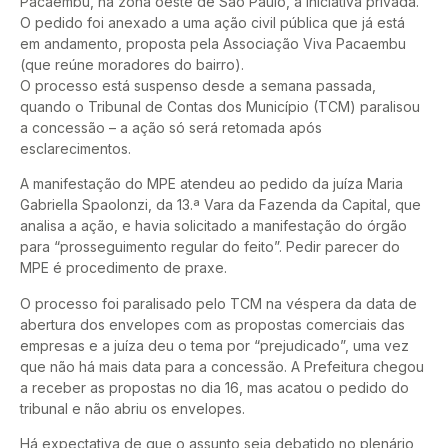
Pacaembu, na zona oeste de São Paulo, à iniciativa privada.
O pedido foi anexado a uma ação civil pública que já está
em andamento, proposta pela Associação Viva Pacaembu
(que reúne moradores do bairro).
O processo está suspenso desde a semana passada,
quando o Tribunal de Contas dos Município (TCM) paralisou
a concessão – a ação só será retomada após
esclarecimentos.
A manifestação do MPE atendeu ao pedido da juíza Maria
Gabriella Spaolonzi, da 13.ª Vara da Fazenda da Capital, que
analisa a ação, e havia solicitado a manifestação do órgão
para “prosseguimento regular do feito”. Pedir parecer do
MPE é procedimento de praxe.
O processo foi paralisado pelo TCM na véspera da data de
abertura dos envelopes com as propostas comerciais das
empresas e a juíza deu o tema por “prejudicado”, uma vez
que não há mais data para a concessão. A Prefeitura chegou
a receber as propostas no dia 16, mas acatou o pedido do
tribunal e não abriu os envelopes.
Há expectativa de que o assunto seja debatido no plenário