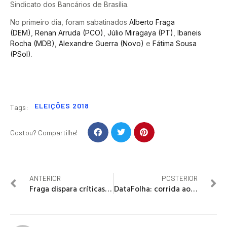
Sindicato dos Bancários de Brasília.
No primeiro dia, foram sabatinados
Alberto Fraga
(DEM)
,
Renan Arruda (PCO)
,
Júlio Miragaya (PT)
,
Ibaneis
Rocha (MDB)
,
Alexandre Guerra (Novo)
e
Fátima Sousa
(PSol)
.
ELEIÇÕES 2018
Tags:
Gostou? Compartilhe!
ANTERIOR
POSTERIOR
Fraga dispara críticas e acusações contra Filippelli, Agnelo e Ibaneis Rocha
DataFolha: corrida ao Buriti tem empate triplo. Eliana (15%), Rollemberg (14%) e Rosso (13%)