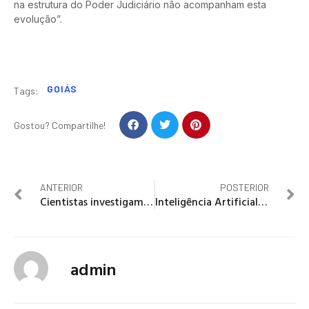
na estrutura do Poder Judiciário não acompanham esta
evolução”.
GOIÁS
Tags:
Gostou? Compartilhe!
ANTERIOR
POSTERIOR
Cientistas investigam morte de dezenas de botos-cinza na Baía de Sepetiba
Inteligência Artificial será destaque em 2018: saiba como se preparar para o mercado de trabalho
admin